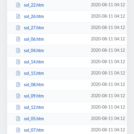
2020-08-11 04:12
sol_22.htm
2020-08-11 04:12
sol_26.htm
2020-08-11 04:12
sol_27.htm
2020-08-11 04:12
sol_06.htm
2020-08-11 04:12
sol_04.htm
2020-08-11 04:12
sol_14.htm
2020-08-11 04:12
sol_15.htm
2020-08-11 04:12
sol_08.htm
2020-08-11 04:12
sol_09.htm
2020-08-11 04:12
sol_12.htm
2020-08-11 04:12
sol_05.htm
2020-08-11 04:12
sol_07.htm