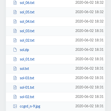
2020-06-02 18:32
sol_06.txt
2020-06-02 18:32
sol_05.txt
2020-06-02 18:32
sol_04.txt
2020-06-02 18:31
sol_03.txt
2020-06-02 18:31
sol_02.txt
2020-06-02 18:31
sol.zip
2020-06-02 18:31
sol_01.txt
2020-06-02 18:31
sol.txt
2020-06-02 18:31
sol-03.txt
2020-06-02 18:31
sol-01.txt
2020-06-02 18:31
sol-02.txt
2020-06-02 18:31
ccgrd_n-9.jpg