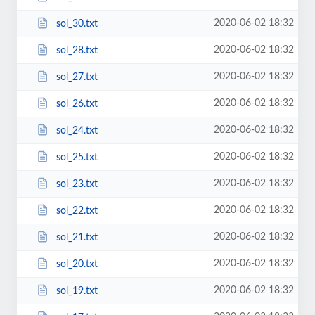
2020-06-02 18:32
sol_30.txt
2020-06-02 18:32
sol_28.txt
2020-06-02 18:32
sol_27.txt
2020-06-02 18:32
sol_26.txt
2020-06-02 18:32
sol_24.txt
2020-06-02 18:32
sol_25.txt
2020-06-02 18:32
sol_23.txt
2020-06-02 18:32
sol_22.txt
2020-06-02 18:32
sol_21.txt
2020-06-02 18:32
sol_20.txt
2020-06-02 18:32
sol_19.txt