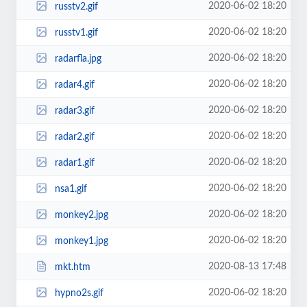
2020-06-02 18:20
russtv2.gif
2020-06-02 18:20
russtv1.gif
2020-06-02 18:20
radarfla.jpg
2020-06-02 18:20
radar4.gif
2020-06-02 18:20
radar3.gif
2020-06-02 18:20
radar2.gif
2020-06-02 18:20
radar1.gif
2020-06-02 18:20
nsa1.gif
2020-06-02 18:20
monkey2.jpg
2020-06-02 18:20
monkey1.jpg
2020-08-13 17:48
mkt.htm
2020-06-02 18:20
hypno2s.gif