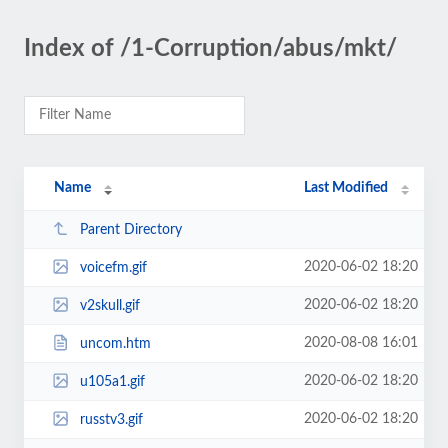
Index of /1-Corruption/abus/mkt/
Name
Last Modified
Parent Directory
2020-06-02 18:20
voicefm.gif
2020-06-02 18:20
v2skull.gif
2020-08-08 16:01
uncom.htm
2020-06-02 18:20
u105a1.gif
2020-06-02 18:20
russtv3.gif