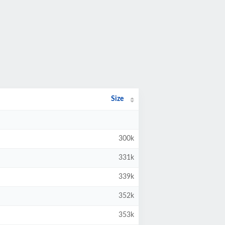
Size
300k
331k
339k
352k
353k